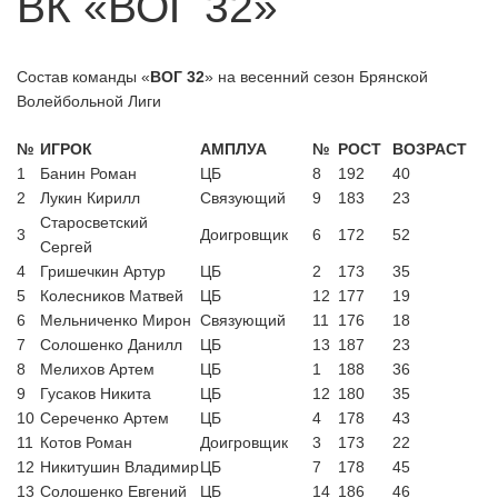
ВК «ВОГ 32»
Новые лица в пляжном волейболе
29.07.2026
Брянска
СТАРТ ОСЕННЕГО СЕЗОНА БВЛ
15.07.2026
Состав команды «
ВОГ 32
» на весенний сезон Брянской
Волейбольной Лиги
Второй этап БПВЛ, еще жарче, еще
15.07.2026
ярче!
№
ИГРОК
АМПЛУА
№
РОСТ
ВОЗРАСТ
А классика скоро?
06.07.2026
1
Банин Роман
ЦБ
8
192
40
2
Лукин Кирилл
Связующий
9
183
23
Старосветский
3
Доигровщик
6
172
52
Сергей
4
Гришечкин Артур
ЦБ
2
173
35
5
Колесников Матвей
ЦБ
12
177
19
6
Мельниченко Мирон
Связующий
11
176
18
7
Солошенко Данилл
ЦБ
13
187
23
8
Мелихов Артем
ЦБ
1
188
36
9
Гусаков Никита
ЦБ
12
180
35
10
Сереченко Артем
ЦБ
4
178
43
11
Котов Роман
Доигровщик
3
173
22
12
Никитушин Владимир
ЦБ
7
178
45
13
Солошенко Евгений
ЦБ
14
186
46