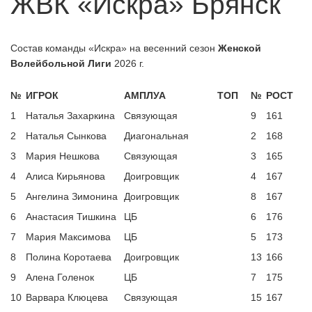
ЖВК «Искра» Брянск
А классика скоро?
06.07.2026
Обновленное положение БПВЛ |
06.07.2026
Состав команды «Искра» на весенний сезон
Женской
ЛЕТО 2026
Волейбольной Лиги
2026 г.
Кто герои среди пляжников у
06.07.2026
мужчин?
№
ИГРОК
АМПЛУА
ТОП
№
РОСТ
Новые лица в пляжном волейболе
29.07.2026
1
Наталья Захаркина
Связующая
9
161
Брянска
2
Наталья Сынкова
Диагональная
2
168
3
Мария Нешкова
Связующая
3
165
4
Алиса Кирьянова
Доигровщик
4
167
5
Ангелина Зимонина
Доигровщик
8
167
6
Анастасия Тишкина
ЦБ
6
176
7
Мария Максимова
ЦБ
5
173
8
Полина Коротаева
Доигровщик
13
166
9
Алена Голенок
ЦБ
7
175
10
Варвара Клюцева
Связующая
15
167