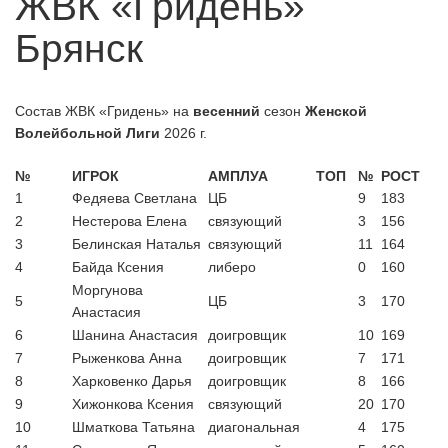
ЖВК «Гридень»
А классика скоро?
06.07.2026
Брянск
Обновленное положение БПВЛ |
06.07.2026
ЛЕТО 2026
Кто герои среди пляжников у
06.07.2026
Состав ЖВК «Гридень» на
весенний
сезон
Женской
мужчин?
Волейбольной Лиги
2026 г.
Новые лица в пляжном волейболе
29.07.2026
Брянска
№
ИГРОК
АМПЛУА
ТОП
№
РОСТ
1
Федяева Светлана
ЦБ
9
183
2
Нестерова Елена
связующий
3
156
3
Белинская Наталья
связующий
11
164
4
Байда Ксения
либеро
0
160
Моргунова
5
ЦБ
3
170
Анастасия
6
Шанина Анастасия
доигровщик
10
169
7
Рыженкова Анна
доигровщик
7
171
8
Харковенко Дарья
доигровщик
8
166
9
Хижонкова Ксения
связующий
20
170
10
Шматкова Татьяна
диагональная
4
175