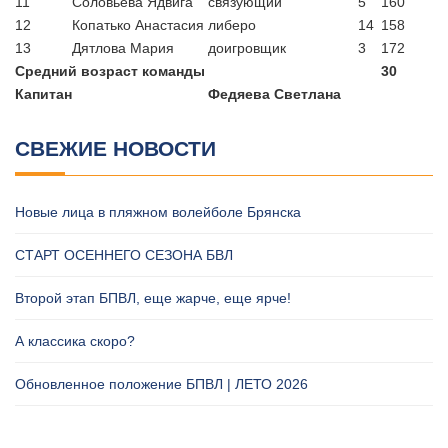
11
Соловьева Ядвига
связующий
5
160
12
Копатько Анастасия
либеро
14
158
13
Дятлова Мария
доигровщик
3
172
Средний возраст команды
30
Капитан
Федяева Светлана
СВЕЖИЕ НОВОСТИ
Новые лица в пляжном волейболе Брянска
СТАРТ ОСЕННЕГО СЕЗОНА БВЛ
Второй этап БПВЛ, еще жарче, еще ярче!
А классика скоро?
Обновленное положение БПВЛ | ЛЕТО 2026