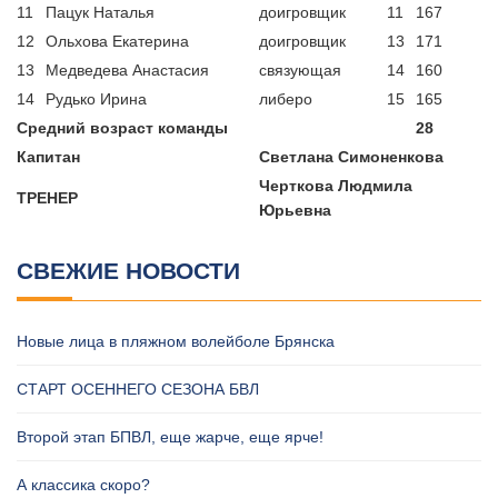
11
Пацук Наталья
доигровщик
11
167
12
Ольхова Екатерина
доигровщик
13
171
13
Медведева Анастасия
связующая
14
160
14
Рудько Ирина
либеро
15
165
Средний возраст команды
28
Капитан
Светлана Симоненкова
Черткова Людмила
ТРЕНЕР
Юрьевна
СВЕЖИЕ НОВОСТИ
Новые лица в пляжном волейболе Брянска
СТАРТ ОСЕННЕГО СЕЗОНА БВЛ
Второй этап БПВЛ, еще жарче, еще ярче!
А классика скоро?