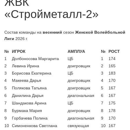
ЖВК
А классика скоро?
06.07.2026
«Стройметалл-2»
Обновленное положение БПВЛ |
06.07.2026
ЛЕТО 2026
Кто герои среди пляжников у
06.07.2026
Состав команды на
весенний
сезон
Женской Волейбольной
мужчин?
Лиги
2026 г.
Новые лица в пляжном волейболе
29.07.2026
Брянска
№
ИГРОК
АМПЛУА
№
РОСТ
1
Долбоносова Маргарита
ЦБ
1
174
2
Левина Ирина
доигровщик
2
165
3
Борисова Екатерина
ЦБ
3
183
4
Макеева Дарья
доигровщик
4
170
5
Полякова Татьяна
доигровщик
5
167
6
Данилина Дарья
диагональная
6
167
7
Шандакова Арина
ЦБ
7
175
8
Бурмака Мария
доигровщик
8
178
9
Горбачева Полина
диагональная
9
170
10
Симоненкова Светлана
связующая
10
167