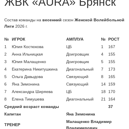
ЖВК «AURA» Брянск
А классика скоро?
06.07.2026
Обновленное положение БПВЛ |
06.07.2026
Состав команды на
весенний
сезон
Женской Волейбольной
ЛЕТО 2026
Лиги
2026 г.
Кто герои среди пляжников у
06.07.2026
мужчин?
№
ИГРОК
АМПЛУА
№
РОСТ
Новые лица в пляжном волейболе
29.07.2026
1
Юлия Костюкова
ЦБ
1
167
Брянска
2
Анна Ильницкая
Доигровщик
4
155
3
Юлия Малащенко
Доигровщик
5
155
4
Екатерина Никитушкина
Диагональный
7
173
5
Ольга Давыдова
Связующий
8
165
6
Яна Зимонина
Связующий
14
159
7
Александра Ширяева
ЦБ
18
170
8
Елена Тимушева
Диагональный
21
164
Средний возраст команды
37
Капитан
Яна Зимонина
Малащенко Владимир
ТРЕНЕР
Владимирович