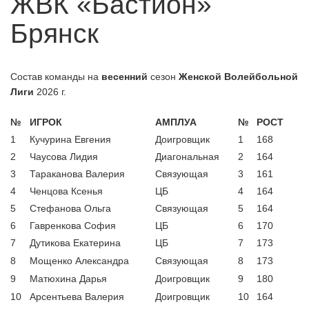
ЖВК «Бастион»
А классика скоро?
06.07.2026
Брянск
Обновленное положение БПВЛ |
06.07.2026
ЛЕТО 2026
Кто герои среди пляжников у
06.07.2026
Состав команды на
весенний
сезон
Женской Волейбольной
мужчин?
Лиги
2026 г.
Новые лица в пляжном волейболе
29.07.2026
Брянска
№
ИГРОК
АМПЛУА
№
РОСТ
1
Кучурина Евгения
Доигровщик
1
168
2
Чаусова Лидия
Диагональная
2
164
3
Тараканова Валерия
Связующая
3
161
4
Ченцова Ксенья
ЦБ
4
164
5
Стефанова Ольга
Связующая
5
164
6
Гавренкова София
ЦБ
6
170
7
Дутикова Екатерина
ЦБ
7
173
8
Мощенко Александра
Связующая
8
173
9
Матюхина Дарья
Доигровщик
9
180
10
Арсентьева Валерия
Доигровщик
10
164