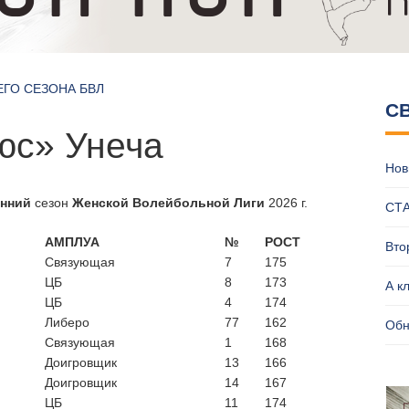
ЕГО СЕЗОНА БВЛ
С
ВЛ, еще жарче, еще ярче!
ро?
юс» Унеча
оложение БПВЛ | ЛЕТО 2026
Нов
и пляжников у мужчин?
пляжном волейболе Брянска
енний
сезон
Женской Волейбольной Лиги
2026 г.
СТ
АМПЛУА
№
РОСТ
Вто
Связующая
7
175
ЦБ
8
173
А к
ЦБ
4
174
Либеро
77
162
Обн
Связующая
1
168
Доигровщик
13
166
Доигровщик
14
167
ЦБ
11
174