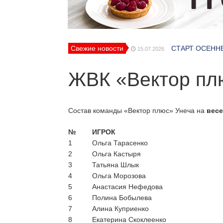
Свежие новости
СТАРТ ОСЕНН
15.07.2026
Второй этап БП
15.07.2026
А классика ско
ЖВК «Вектор пл
06.07.2026
Обновленное п
06.07.2026
Кто герои сред
06.07.2026
Новые лица в 
29.07.2026
Состав команды «Вектор плюс» Унеча на
вес
№
ИГРОК
1
Ольга Тарасенко
2
Ольга Кастыря
3
Татьяна Шлык
4
Ольга Морозова
5
Анастасия Нефедова
6
Полина Бобылева
7
Алина Куприенко
8
Екатерина Скоклеенко