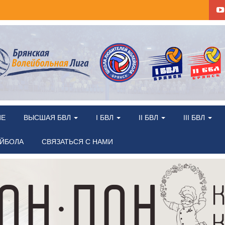
ИЕ
ВЫСШАЯ БВЛ
I БВЛ
II БВЛ
III БВЛ
ЕЙБОЛА
СВЯЗАТЬСЯ С НАМИ