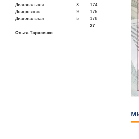
Диагональная
3
174
Доигровщик
9
175
Диагональная
5
178
27
Ольга Тарасенко
М