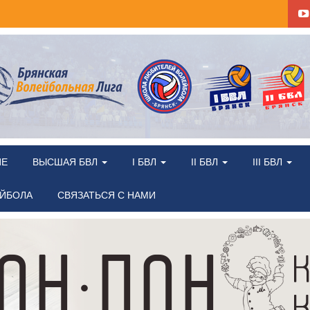
ИЕ
ВЫСШАЯ БВЛ
I БВЛ
II БВЛ
III БВЛ
ЕЙБОЛА
СВЯЗАТЬСЯ С НАМИ