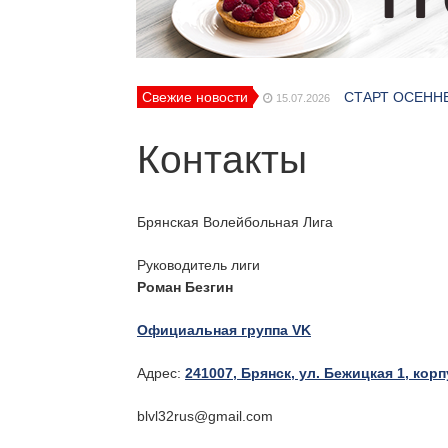
Свежие новости
СТАРТ ОСЕНН
15.07.2026
Второй этап БП
15.07.2026
А классика ско
Контакты
06.07.2026
Обновленное п
06.07.2026
Кто герои сред
06.07.2026
Новые лица в 
29.07.2026
Брянская Волейбольная Лига
Руководитель лиги
Роман Безгин
Официальная группа VK
Адрес:
241007, Брянск, ул. Бежицкая 1, корп
blvl32rus@gmail.com