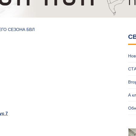
ЕГО СЕЗОНА БВЛ
С
ВЛ, еще жарче, еще ярче!
ро?
оложение БПВЛ | ЛЕТО 2026
Нов
и пляжников у мужчин?
пляжном волейболе Брянска
СТ
Вто
А к
Обн
ус 7