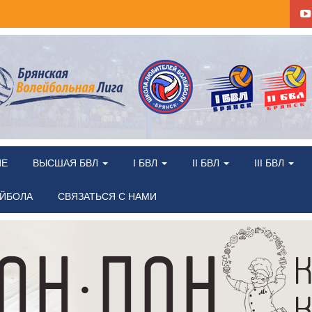
ИЕ
ВЫСШАЯ БВЛ
I БВЛ
II БВЛ
III БВЛ
ЕЙБОЛА
СВЯЗАТЬСЯ С НАМИ