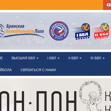
ИЕ
ВЫСШАЯ БВЛ
I БВЛ
II БВЛ
III БВЛ
ЕЙБОЛА
СВЯЗАТЬСЯ С НАМИ