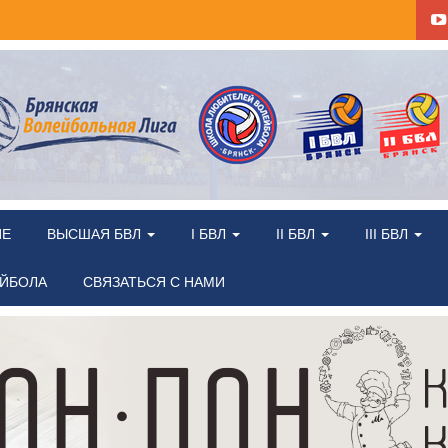
ИЕ
ВЫСШАЯ БВЛ
I БВЛ
II БВЛ
III БВЛ
ЕЙБОЛА
СВЯЗАТЬСЯ С НАМИ