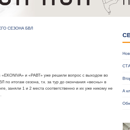
ЕГО СЕЗОНА БВЛ
С
ВЛ, еще жарче, еще ярче!
ро?
оложение БПВЛ | ЛЕТО 2026
Нов
и пляжников у мужчин?
пляжном волейболе Брянска
СТ
«EKONIVA» и «РАВТ» уже решили вопрос с выходом во
5
Вто
Л по итогам сезона, т.к. за тур до окончания «весны» в
иге, заняли 1 и 2 места соответственно и их уже никому не
А к
.
Обн